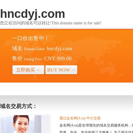
hncdyj.com
您正在访问的域名可以转让!This domain name is for sale!
一口价出售中！
域名
hncdyj.com
Domain Name:
售价
CNY 999.00
Listing Price:
立即购买
BUY NOW
>>
>>
域名交易方式：
通过金名网(4.cn) 中介交易
金名网(4.cn)是全球领先的域名交易服务机
简单、安全、专业的第三方服务！ 为了保证交