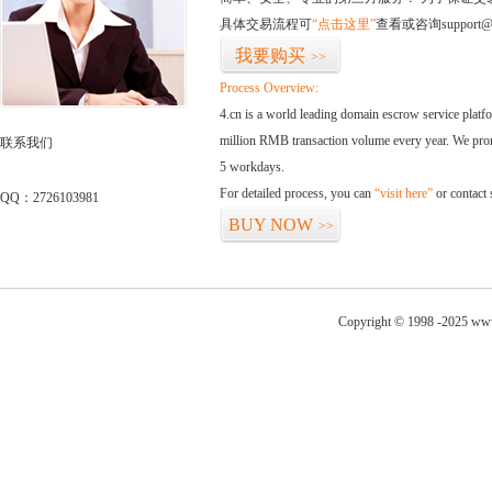
具体交易流程可
“点击这里”
查看或咨询support@
我要购买
>>
Process Overview:
4.cn is a world leading domain escrow service plat
million RMB transaction volume every year. We promi
联系我们
5 workdays.
For detailed process, you can
“visit here”
or contact
QQ：2726103981
BUY NOW
>>
Copyright © 1998 -2025 www